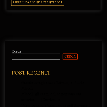
PUBBLICAZIONE SCIENTIFICA
Cerca
CERCA
POST RECENTI
Grande accoglienza a Taiwan per Paolo
Miccoli
Miccoli: gli esami online nonsono una
scorciatoia | Corriere.it
“Meritocrazia e Valutazione nell’Università