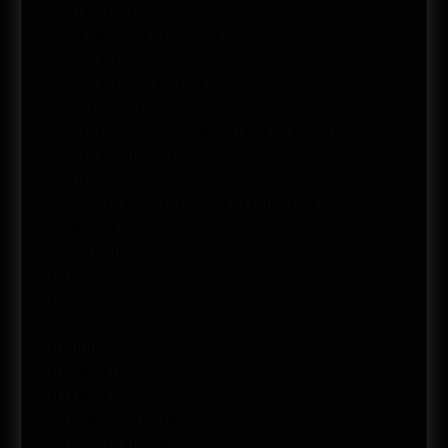
Amitav Ghosh
Asian Institute of Thyroid Care
Autore articolo
Autore articolo testata online
Carlo Lottieri
Centre Hospitalier Universitaire de Poitiers
Centro Studi Americani
Chair
Congresso Società Italiana di Chirurgia
Convegno
Corriere.it
Dr Feel
ESES
evento
Il Mulino
Il Sole 24 Ore
Il Tempo
International workshop
Intervento al Senato