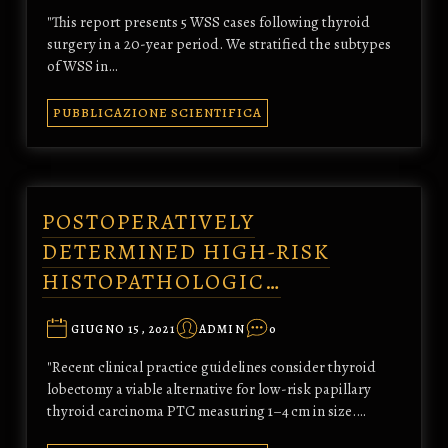
"This report presents 5 WSS cases following thyroid
surgery in a 20-year period. We stratified the subtypes
of WSS in…
PUBBLICAZIONE SCIENTIFICA
POSTOPERATIVELY
DETERMINED HIGH-RISK
HISTOPATHOLOGIC…
GIUGNO 15, 2021
ADMIN
0
"Recent clinical practice guidelines consider thyroid
lobectomy a viable alternative for low-risk papillary
thyroid carcinoma PTC measuring 1–4 cm in size.…