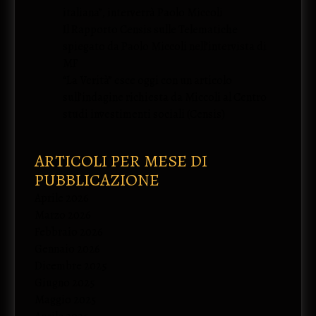
italiana”, interverrà Paolo Miccoli
Il Rapporto Censis sulle Telematiche
spiegato da Paolo Miccoli nell’intervista di
MF
“La Verità” esce oggi con un articolo
sull’indagine richiesta da Miccoli al Centro
studi investimenti sociali (Censis)
ARTICOLI PER MESE DI
PUBBLICAZIONE
Aprile 2026
Marzo 2026
Febbraio 2026
Gennaio 2026
Dicembre 2025
Giugno 2025
Maggio 2025