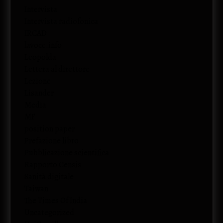
Intervista
Intervista radiofonica
IRCAD
lavoce.info
Leopolda
Lettera al direttore
Lezione
Lisander
Media
MF
position paper
Prefazione libro
Pubblicazione scientifica
Rapporto Censis
Sanità digitale
Taiwan
The Times Of India
Uncategorized