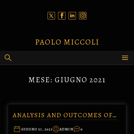
Skip
to
content
PAOLO MICCOLI
MESE:
GIUGNO 2021
ANALYSIS AND OUTCOMES OF…
GIUGNO 27, 2021
ADMIN
0