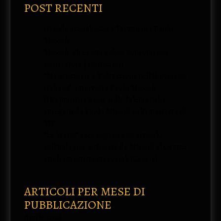
POST RECENTI
Grande accoglienza a Taiwan per Paolo
Miccoli
Miccoli: gli esami online nonsono una
scorciatoia | Corriere.it
“Meritocrazia e Valutazione nell’Università
italiana”, interverrà Paolo Miccoli
Il Rapporto Censis sulle Telematiche
spiegato da Paolo Miccoli nell’intervista di
MF
“La Verità” esce oggi con un articolo
sull’indagine richiesta da Miccoli al Centro
studi investimenti sociali (Censis)
ARTICOLI PER MESE DI
PUBBLICAZIONE
Aprile 2026