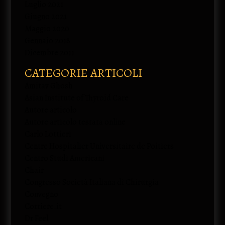
Luglio 2021
Giugno 2021
Maggio 2020
Gennaio 2018
Dicembre 2011
CATEGORIE ARTICOLI
Amitav Ghosh
Asian Institute of Thyroid Care
Autore articolo
Autore articolo testata online
Carlo Lottieri
Centre Hospitalier Universitaire de Poitiers
Centro Studi Americani
Chair
Congresso Società Italiana di Chirurgia
Convegno
Corriere.it
Dr Feel