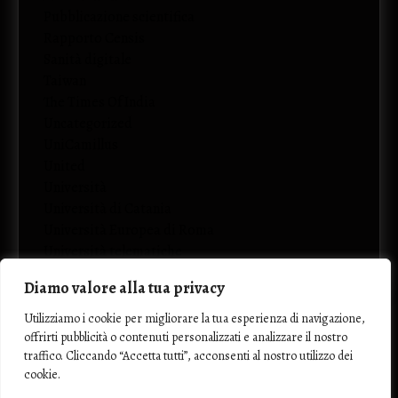
Pubblicazione scientifica
Rapporto Censis
Sanità digitale
Taiwan
The Times Of India
Uncategorized
UniCamillus
United
Università
Università di Catania
Università Europea di Roma
Università telematiche
Diamo valore alla tua privacy
Utilizziamo i cookie per migliorare la tua esperienza di navigazione,
offrirti pubblicità o contenuti personalizzati e analizzare il nostro
traffico. Cliccando “Accetta tutti”, acconsenti al nostro utilizzo dei
cookie.