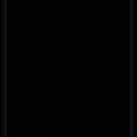
ESES
evento
Il Mulino
Il Sole 24 Ore
Il Tempo
International workshop
Intervento al Senato
Intervista
Intervista radiofonica
IRCAD
lavoce.info
Leopolda
Lettera al direttore
Lezione
Lisander
Media
MF
position paper
Prefazione libro