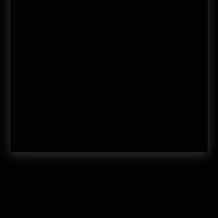
Pubblicazione scientifica
Rapporto Censis
Sanità digitale
Taiwan
The Times Of India
Uncategorized
UniCamillus
United
Università
Università di Catania
Università Europea di Roma
Università telematiche