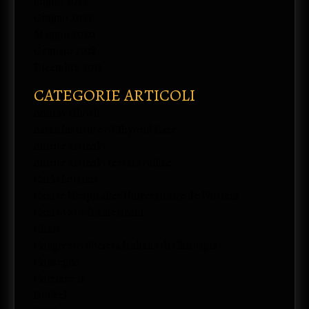
Luglio 2021
Giugno 2021
Maggio 2020
Gennaio 2018
Dicembre 2011
CATEGORIE ARTICOLI
Amitav Ghosh
Asian Institute of Thyroid Care
Autore articolo
Autore articolo testata online
Carlo Lottieri
Centre Hospitalier Universitaire de Poitiers
Centro Studi Americani
Chair
Congresso Società Italiana di Chirurgia
Convegno
Corriere.it
Dr Feel