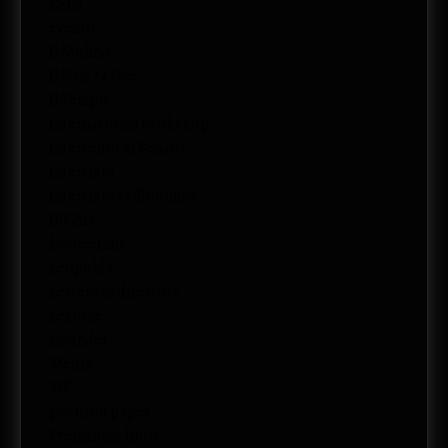
ESES
evento
Il Mulino
Il Sole 24 Ore
Il Tempo
International workshop
Intervento al Senato
Intervista
Intervista radiofonica
IRCAD
lavoce.info
Leopolda
Lettera al direttore
Lezione
Lisander
Media
MF
position paper
Prefazione libro