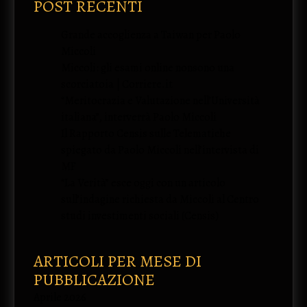
POST RECENTI
Grande accoglienza a Taiwan per Paolo
Miccoli
Miccoli: gli esami online nonsono una
scorciatoia | Corriere.it
“Meritocrazia e Valutazione nell’Università
italiana”, interverrà Paolo Miccoli
Il Rapporto Censis sulle Telematiche
spiegato da Paolo Miccoli nell’intervista di
MF
“La Verità” esce oggi con un articolo
sull’indagine richiesta da Miccoli al Centro
studi investimenti sociali (Censis)
ARTICOLI PER MESE DI
PUBBLICAZIONE
Aprile 2026