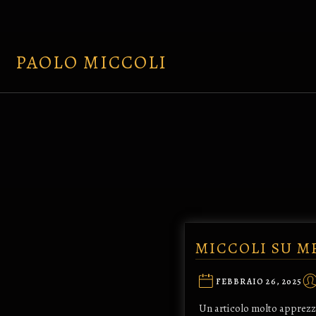
Skip
to
content
PAOLO MICCOLI
MICCOLI SU M
FEBBRAIO 26, 2025
Un articolo molto apprezz