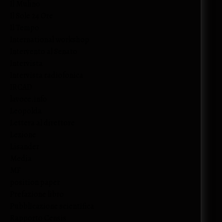
Il Mulino
Il Sole 24 Ore
Il Tempo
International workshop
Intervento al Senato
Intervista
Intervista radiofonica
IRCAD
lavoce.info
Leopolda
Lettera al direttore
Lezione
Lisander
Media
MF
position paper
Prefazione libro
Pubblicazione scientifica
Rapporto Censis