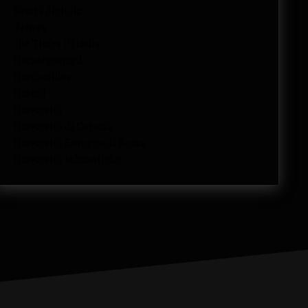
Sanità digitale
Taiwan
The Times Of India
Uncategorized
UniCamillus
United
Università
Università di Catania
Università Europea di Roma
Università telematiche