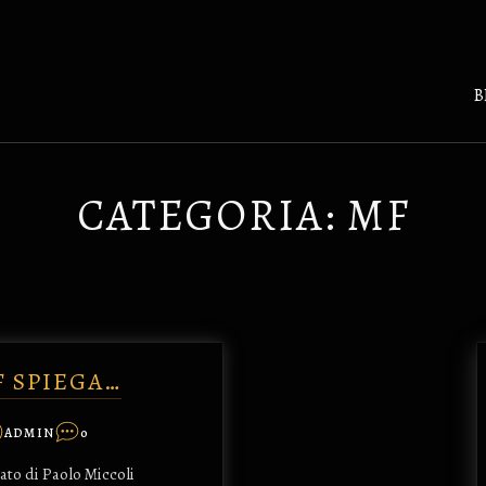
B
CATEGORIA:
MF
F SPIEGA…
ADMIN
0
ato di Paolo Miccoli