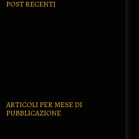
POST RECENTI
Grande accoglienza a Taiwan per Paolo Miccoli
Miccoli: gli esami online nonsono una
scorciatoia | Corriere.it
“Meritocrazia e Valutazione nell’Università
italiana”, interverrà Paolo Miccoli
Il Rapporto Censis sulle Telematiche spiegato
da Paolo Miccoli nell’intervista di MF
“La Verità” esce oggi con un articolo
sull’indagine richiesta da Miccoli al Centro
studi investimenti sociali (Censis)
ARTICOLI PER MESE DI
PUBBLICAZIONE
Aprile 2026
Marzo 2026
Febbraio 2026