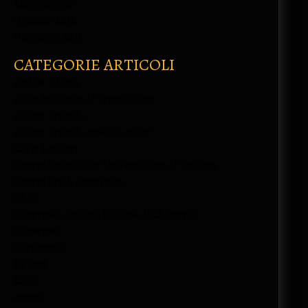
Maggio 2020
Gennaio 2018
Dicembre 2011
CATEGORIE ARTICOLI
Amitav Ghosh
Asian Institute of Thyroid Care
Autore articolo
Autore articolo testata online
Carlo Lottieri
Centre Hospitalier Universitaire de Poitiers
Centro Studi Americani
Chair
Congresso Società Italiana di Chirurgia
Convegno
Corriere.it
Dr Feel
ESES
evento