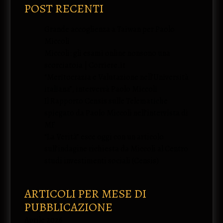
POST RECENTI
Grande accoglienza a Taiwan per Paolo
Miccoli
Miccoli: gli esami online nonsono una
scorciatoia | Corriere.it
“Meritocrazia e Valutazione nell’Università
italiana”, interverrà Paolo Miccoli
Il Rapporto Censis sulle Telematiche
spiegato da Paolo Miccoli nell’intervista di
MF
“La Verità” esce oggi con un articolo
sull’indagine richiesta da Miccoli al Centro
studi investimenti sociali (Censis)
ARTICOLI PER MESE DI
PUBBLICAZIONE
Aprile 2026