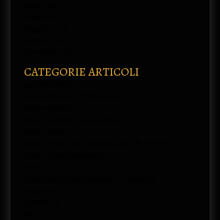
Luglio 2021
Giugno 2021
Maggio 2020
Gennaio 2018
Dicembre 2011
CATEGORIE ARTICOLI
Amitav Ghosh
Asian Institute of Thyroid Care
Autore articolo
Autore articolo testata online
Carlo Lottieri
Centre Hospitalier Universitaire de Poitiers
Centro Studi Americani
Chair
Congresso Società Italiana di Chirurgia
Convegno
Corriere.it
Dr Feel