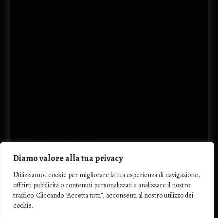
Pubblicazione scientifica
Rapporto Censis
Sanità digitale
Taiwan
The Times Of India
Uncategorized
UniCamillus
United
Università
Università di Catania
Università Europea di Roma
Università telematiche
Diamo valore alla tua privacy
Utilizziamo i cookie per migliorare la tua esperienza di navigazione,
offrirti pubblicità o contenuti personalizzati e analizzare il nostro
traffico. Cliccando “Accetta tutti”, acconsenti al nostro utilizzo dei
cookie.