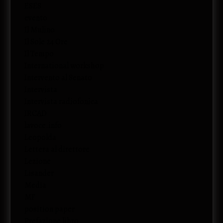
ESES
evento
Il Mulino
Il Sole 24 Ore
Il Tempo
International workshop
Intervento al Senato
Intervista
Intervista radiofonica
IRCAD
lavoce.info
Leopolda
Lettera al direttore
Lezione
Lisander
Media
MF
position paper
Prefazione libro